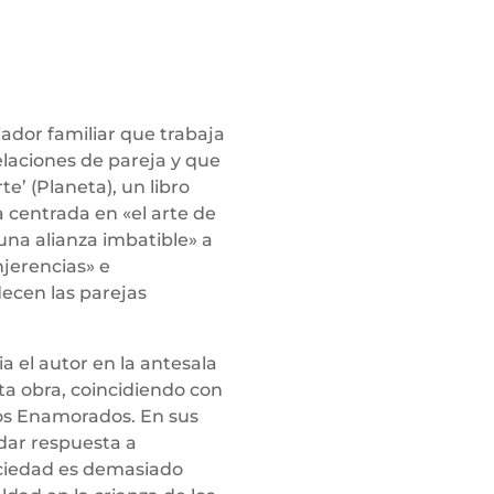
ador familiar que trabaja
laciones de pareja y que
e’ (Planeta), un libro
a centrada en «el arte de
 una alianza imbatible» a
njerencias» e
ecen las parejas
ia el autor en la antesala
ta obra, coincidiendo con
 los Enamorados. En sus
 dar respuesta a
ociedad es demasiado