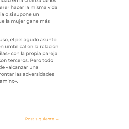
aldad en la crianza de los
uerer hacer la misma vida
ia o si supone un
ue la mujer gane más
uso, el peliagudo asunto
n umbilical en la relación
ilas» con la propia pareja
 con terceros. Pero todo
 de «alcanzar una
rontar las adversidades
camino».
Post siguiente
→