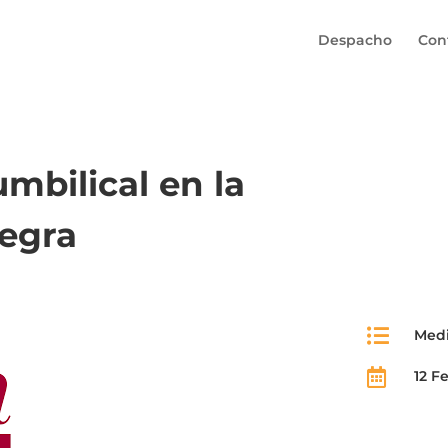
Despacho
Con
umbilical en la
uegra

Med

12 F