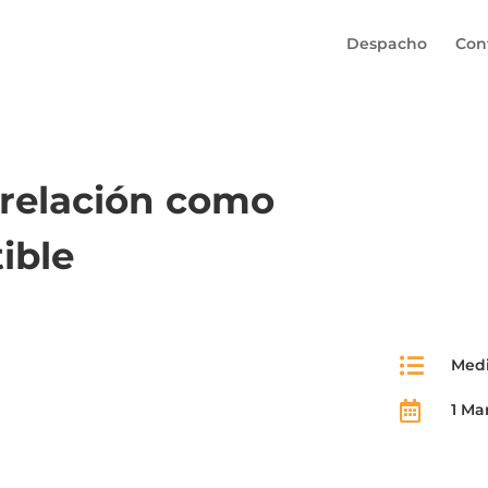
Despacho
Con
u relación como
ible

Med

1 Ma