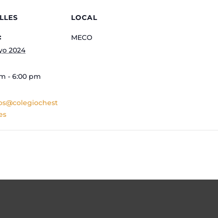
LLES
LOCAL
:
MECO
yo 2024
m - 6:00 pm
os@colegiochest
es