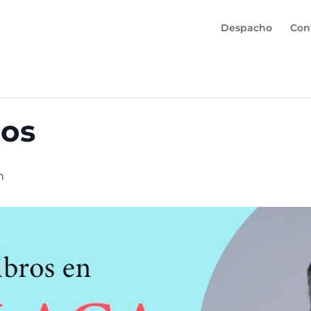
Despacho
Con
ros
m