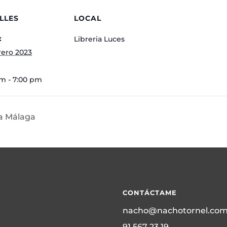
LLES
LOCAL
:
Libreria Luces
rero 2023
m - 7:00 pm
ca Málaga
CONTÁCTAME
nacho@nachotornel.co
91 567 23 19