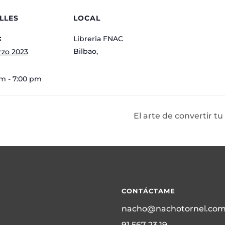
LLES
LOCAL
:
Libreria FNAC
Bilbao
,
rzo 2023
m - 7:00 pm
El arte de convertir t
CONTÁCTAME
nacho@nachotornel.co
91 567 23 19