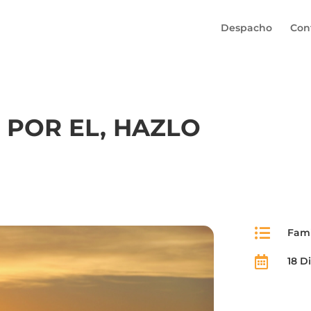
Despacho
Con
 POR EL, HAZLO

Fami

18 Di