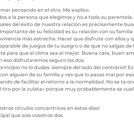
mar pensando en el otro. Me explico.
os a la persona que elegimos y no a toda su parentel
pales del éxito de nuestra relación es precisamente bus
mportante de su felicidad es su relación con su familia 
convivencia más estrecha. Hacer que disfrute con ellos y 
eparable de juegos de tu suegro o de que no salgas de 
rte para que el clima sea el mejor. Buena cara, buen am
 Con eso disfrutaremos seguro los dos.
principio no lo dudes: siempre del lado del contrario!! Es
con alguien de su familia y ves que lo pasas mal por eso
tando de facilitar el retorno a la normalidad. No se te 
el tiro por la culata» porque muy probablemente se vuelv
stros círculos concentricos en estos días!
cipal que sois vosotros dos.