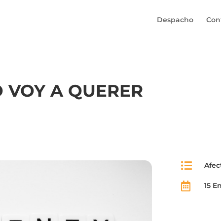
Despacho
Con
 VOY A QUERER

Afec

15 E