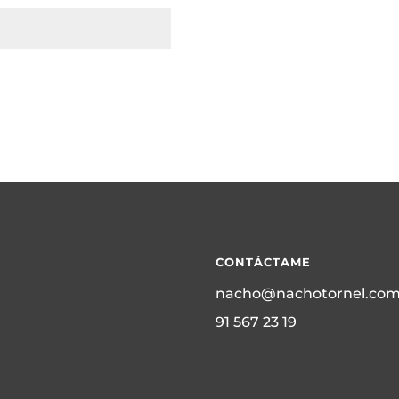
CONTÁCTAME
nacho@nachotornel.co
91 567 23 19