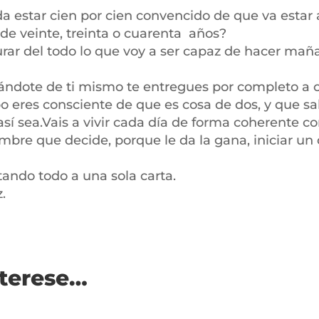
star cien por cien convencido de que va estar a 
de veinte, treinta o cuarenta años?
urar del todo lo que voy a ser capaz de hacer mañ
iándote de ti mismo te entregues por completo a ot
eres consciente de que es cosa de dos, y que sal
así sea.Vais a vivir cada día de forma coherente
hombre que decide, porque le da la gana, iniciar 
tando todo a una sola carta.
z.
nterese…