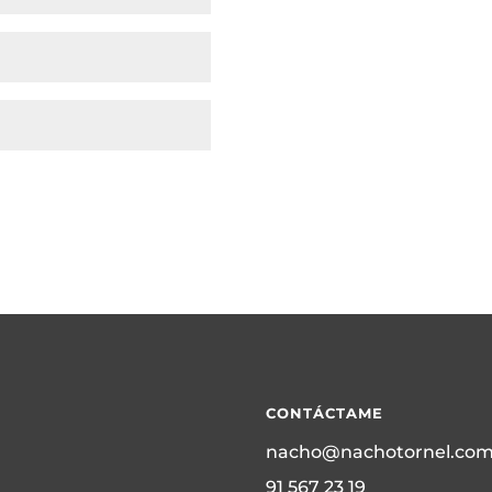
CONTÁCTAME
nacho@nachotornel.co
91 567 23 19