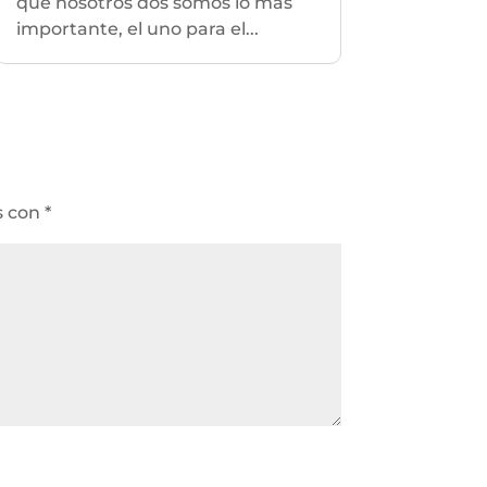
que nosotros dos somos lo más
importante, el uno para el...
s con
*