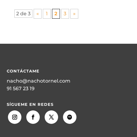
2 de 3
«
1
2
3
»
CONTÁCTAME
nacho@nachotornel.com
91 567 23 19
SÍGUEME EN REDES