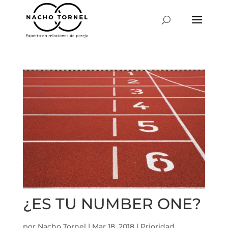
¿ES TU NUMBER ONE?
por
Nacho Tornel
|
Mar 18, 2018
|
Prioridad