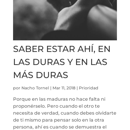
SABER ESTAR AHÍ, EN
LAS DURAS Y EN LAS
MÁS DURAS
por
Nacho Tornel
|
Mar 11, 2018
|
Prioridad
Porque en las maduras no hace falta ni
proponérselo. Pero cuando el otro te
necesita de verdad, cuando debes olvidarte
de ti mismo para pensar solo en la otra
persona, ahí es cuando se demuestra el