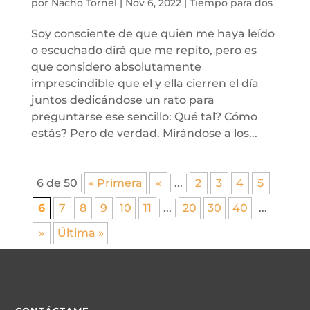
por
Nacho Tornel
|
Nov 6, 2022
|
Tiempo para dos
Soy consciente de que quien me haya leído
o escuchado dirá que me repito, pero es
que considero absolutamente
imprescindible que el y ella cierren el día
juntos dedicándose un rato para
preguntarse ese sencillo: Qué tal? Cómo
estás? Pero de verdad. Mirándose a los...
6 de 50
« Primera
«
...
2
3
4
5
6
7
8
9
10
11
...
20
30
40
...
»
Última »