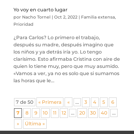
Yo voy en cuarto lugar
por
Nacho Tornel
|
Oct 2, 2022
|
Familia extensa
,
Prioridad
¿Para Carlos? Lo primero el trabajo,
después su madre, después imagino que
los niños y ya detrás iría yo. Lo tengo
clarísimo. Esto afirmaba Cristina con aire de
quien lo tiene muy, pero que muy asumido.
«Vamos a ver, ya no es solo que si sumamos
las horas que le...
7 de 50
« Primera
«
...
3
4
5
6
7
8
9
10
11
12
...
20
30
40
...
»
Última »